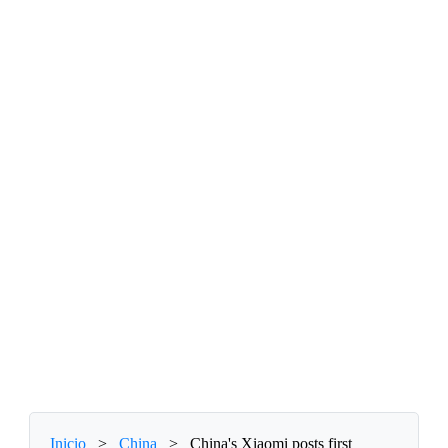
Inicio
>
China
>
China's Xiaomi posts first