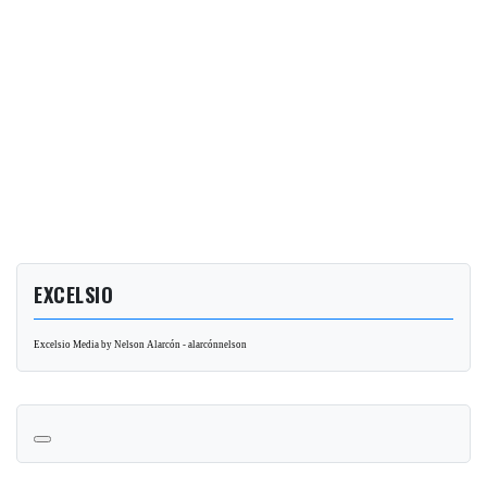
EXCELSIO
Excelsio Media by Nelson Alarcón - alarcónnelson