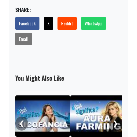
SHARE:
Facebook
X
Reddit
WhatsApp
Email
You Might Also Like
Las 
Roma
en e
❮
❯