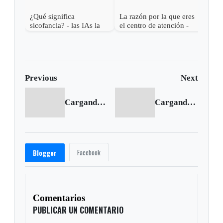
¿Qué significa
La razón por la que eres
sicofancia? - las IAs la
el centro de atención -
usan contigo
¿Qué significa Aura
farming?
Previous
Next
Cargando anterior...
Cargando siguiente...
Facebook
Blogger
Comentarios
PUBLICAR UN COMENTARIO