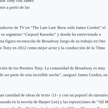
mios Tony con James
io a partir de las
onductor de TV en “The Late Late Show with James Corden” el
 a su segmento “Carpool Karaoke” y donde ha entrevistado a
 una figura reconocida de Broadway luego de su trabajo en One
io Tony en 2012 como mejor actor y la conducción de la 70ma
cción de los Premios Tony. La comunidad de Broadway es muy
de ser parte de esta increíble noche”, aseguró James Corden, en
ran cantidad de obras de texto -21- y con un popurrí de narrativ
asada en la novela de Harper Lee) y las reposiciones de “All 