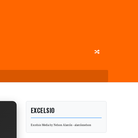
EXCELSIO
Excelsio Media by Nelson Alarcón - alarcónnelson