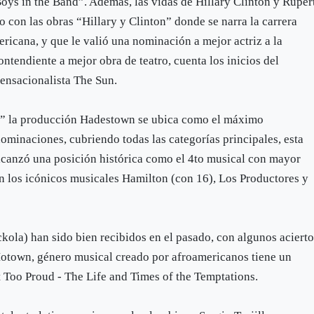
ys in the Band”. Además, las vidas de Hillary Clinton y Ruper
 con las obras “Hillary y Clinton” donde se narra la carrera
ericana, y que le valió una nominación a mejor actriz a la
ntendiente a mejor obra de teatro, cuenta los inicios del
ensacionalista The Sun.
s” la producción Hadestown se ubica como el máximo
ominaciones, cubriendo todas las categorías principales, esta
 alcanzó una posición histórica como el 4to musical con mayor
n los icónicos musicales Hamilton (con 16), Los Productores y
ola) han sido bien recibidos en el pasado, con algunos aciert
 Motown, género musical creado por afroamericanos tiene un
 Too Proud - The Life and Times of the Temptations.