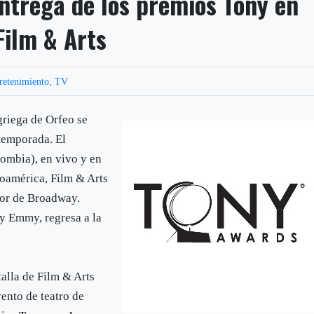
entrega de los premios Tony en
Film & Arts
retenimiento
,
TV
griega de Orfeo se
temporada. El
ombia), en vivo y en
noamérica, Film & Arts
jor de Broadway.
y Emmy, regresa a la
alla de Film & Arts
vento de teatro de