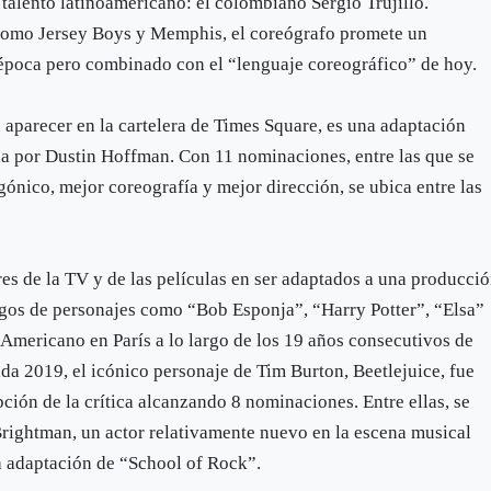
talento latinoamericano: el colombiano Sergio Trujillo.
como Jersey Boys y Memphis, el coreógrafo promete un
 época pero combinado con el “lenguaje coreográfico” de hoy.
 aparecer en la cartelera de Times Square, es una adaptación
da por Dustin Hoffman. Con 11 nominaciones, entre las que se
ónico, mejor coreografía y mejor dirección, se ubica entre las
s de la TV y de las películas en ser adaptados a una producci
stigos de personajes como “Bob Esponja”, “Harry Potter”, “Elsa”
 Americano en París a lo largo de los 19 años consecutivos de
da 2019, el icónico personaje de Tim Burton, Beetlejuice, fue
ción de la crítica alcanzando 8 nominaciones. Entre ellas, se
Brightman, un actor relativamente nuevo en la escena musical
a adaptación de “School of Rock”.