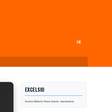
EXCELSIO
Excelsio Media by Nelson Alarcón - alarcónnelson