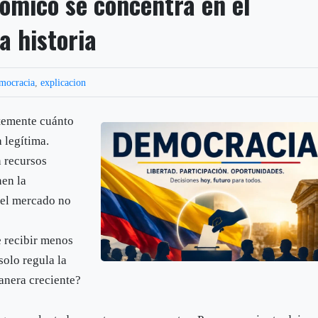
ómico se concentra en el
a historia
mocracia
,
explicacion
temente cuánto
 legítima.
n recursos
nen la
 el mercado no
e recibir menos
solo regula la
anera creciente?