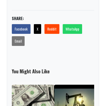
SHARE:
Facebook
X
Reddit
WhatsApp
Email
You Might Also Like
Tesl
de e
segu
supe