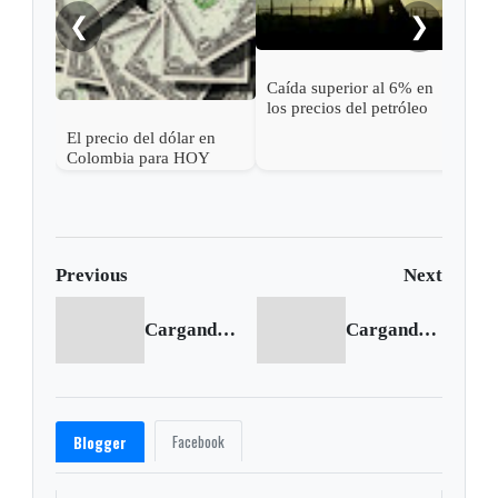
del
❮
❯
Caída superior al 6% en
los precios del petróleo
tras una pausa en los
El precio del dólar en
ataques entre EE. UU. e
Colombia para HOY
Irán
Previous
Next
Cargando anterior...
Cargando siguiente...
Facebook
Blogger