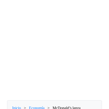
Inicio
>
Economía
>
McDonald’s lanza