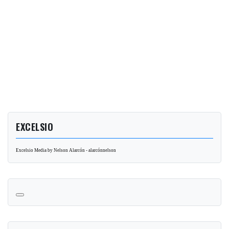
EXCELSIO
Excelsio Media by Nelson Alarcón - alarcónnelson