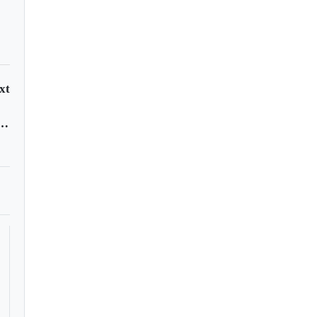
xt
rom passing storm shuts down southern Taiwan