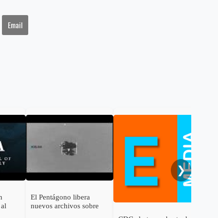
Email
Cor
EE.U
ciu
nac
de 
❯
n
El Pentágono libera
 al
nuevos archivos sobre
 siete
Fenómenos Anómalos