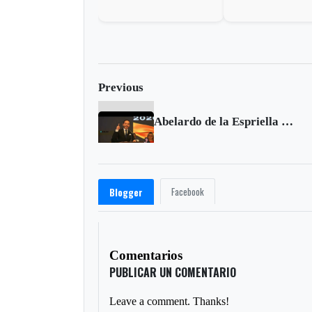
años debido a la baja en
décadas de subver
la vacunación
América Latina
Previous
Abelardo de la Espriella recibió credencial como presidente electo de Colombia
Facebook
Blogger
Comentarios
PUBLICAR UN COMENTARIO
Leave a comment. Thanks!