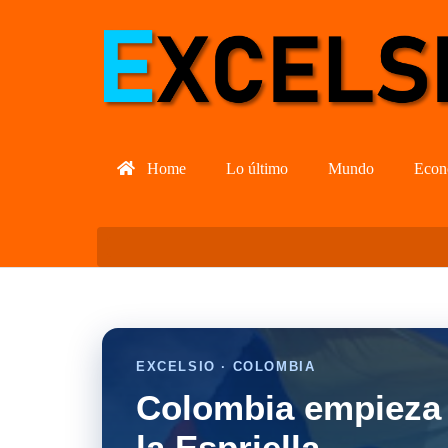
Home
Lo último
Mundo
Econ
EXCELSIO · COLOMBIA
Colombia empieza 
la Espriella