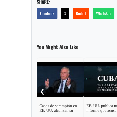
SHARE:
Facebook
X
Reddit
WhatsApp
You Might Also Like
❮
Casos de sarampión en
EE. UU. publica u
EE. UU. alcanzan su
informe que acusa
punto más alto en 35
régimen cubano de