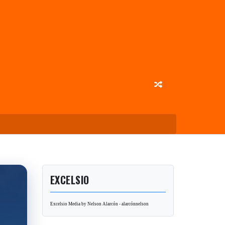
EXCELSIO
Excelsio Media by Nelson Alarcón - alarcónnelson