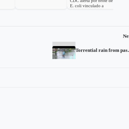
CDC alerta por brote de
sión en
No Identificados (UAP)
E. coli vinculado a
arándanos congelados
vendidos en ocho
estados de EE. UU.
Ne
Torrential rain f