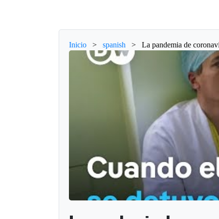
Inicio
>
spanish
>
La pandemia de coronavi