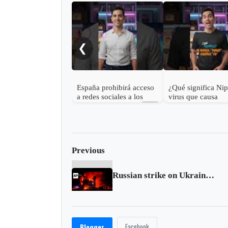
❮
España prohibirá acceso
¿Qué significa Ni
a redes sociales a los
virus que causa
menores de 16 años 🇪🇸
preocupación en 
Previous
Russian strike on Ukrainian town kills 11 as US cuts intelligence sharing with Kyiv
Facebook
Blogger