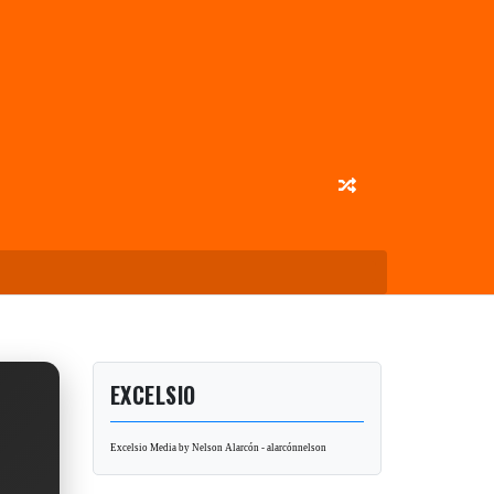
EXCELSIO
Excelsio Media by Nelson Alarcón - alarcónnelson