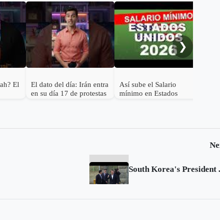
Sal
Col
ofi
❯
exp
pah? El
El dato del día: Irán entra
Así sube el Salario
en su día 17 de protestas
mínimo en Estados
2026
contra el régimen
Unidos para 2026: lista
Islámico
completa de tarifas por
estado 🇺🇲
Ne
South Korea's