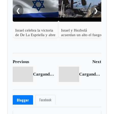
regi
bomb
❮
❯
sacu
Israel celebra la victoria
Israel y Hezbolá
de De La Espriella y abre
acuerdan un alto el fuego
la puerta al
en el Líbano
restablecimiento pleno de
relaciones con Colombia
Previous
Next
Cargando anterior...
Cargando siguiente...
Facebook
Blogger