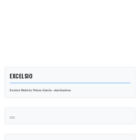
EXCELSIO
Excelsio Media by Nelson Alarcón - alarcónnelson