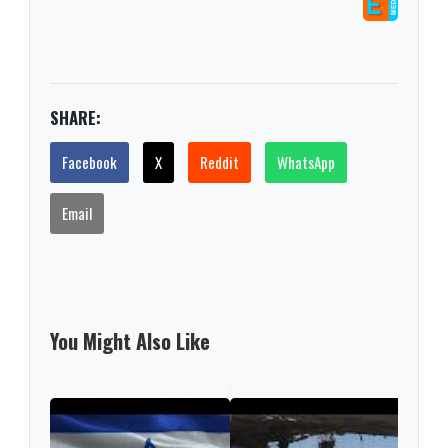
SHARE:
Facebook
X
Reddit
WhatsApp
Email
You Might Also Like
Esca