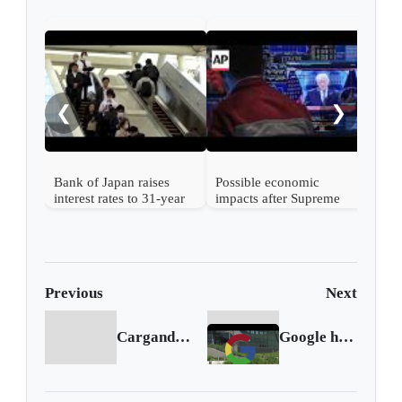
Nint
rise
from
❮
❯
Bank of Japan raises
Possible economic
interest rates to 31-year
impacts after Supreme
high
Court strikes down
Trump's tariffs
Previous
Next
Cargando anterior...
Google has an illegal monopoly on search, US judge finds