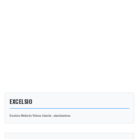
EXCELSIO
Excelsio Media by Nelson Alarcón - alarcónnelson