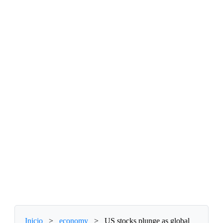
Inicio
>
economy
>
US stocks plunge as global