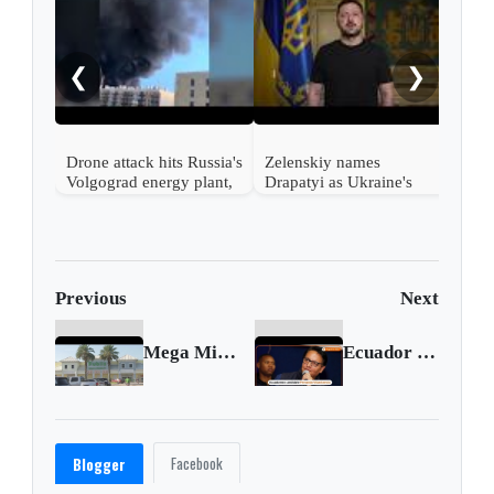
Russ
regi
woun
❮
❯
Drone attack hits Russia's
Zelenskiy names
Volgograd energy plant,
Drapatyi as Ukraine's
governor says
commander-in-chief
Previous
Next
Mega Millions lottery ticket sold in Florida wins $1.58 billion
Ecuador presidential candidate Fernando Villavicencio shot dead at campaign event
Facebook
Blogger