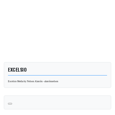
EXCELSIO
Excelsio Media by Nelson Alarcón - alarcónnelson