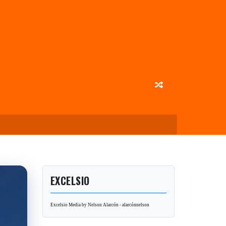
EXCELSIO
Excelsio Media by Nelson Alarcón - alarcónnelson