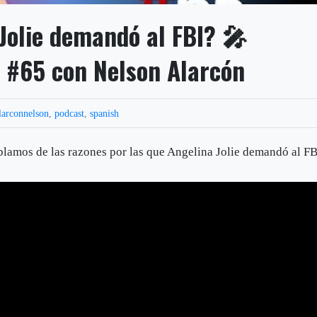
Jolie demandó al FBI? 🎤
 #65 con Nelson Alarcón
larconnelson
,
podcast
,
spanish
blamos de las razones por las que Angelina Jolie demandó al F