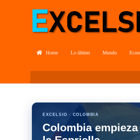
Home
Lo último
Mundo
Econ
EXCELSIO · COLOMBIA
Colombia empieza 
la Espriella