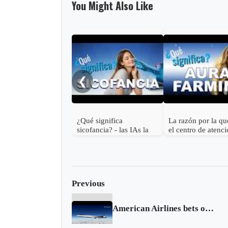
You Might Also Like
❮
¿Qué significa
La razón por la qu
sicofancia? - las IAs la
el centro de atenci
usan contigo
¿Qué significa Au
farming?
Previous
American Airlines bets on supersonic jets