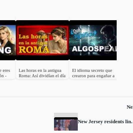
¿Qu
hol
bíbl
❯
actua
e eres
Las horas en la antigua
El idioma secreto que
ón -
Roma: Así dividían el día
crearon para engañar a
ra
en el Imperio
los algortitmos 😂 | ¿Qué
significa Algospeak?
Ne
New Jersey residents