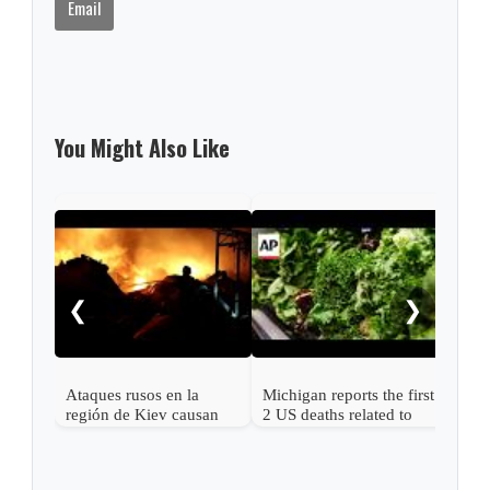
Email
You Might Also Like
Caso
EE. 
punt
❮
❯
años
la v
Ataques rusos en la
Michigan reports the first
región de Kiev causan
2 US deaths related to
más de una docena de
cyclospora
muertos y desatan graves
incendios