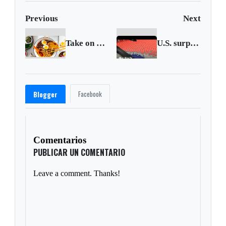
Previous
Next
Take on 2021 with a sustainable - low-carb eating plan
U.S. surpasses 350,000 coronavirus deaths as vaccinations lag
Facebook
Blogger
Comentarios
PUBLICAR UN COMENTARIO
Leave a comment. Thanks!