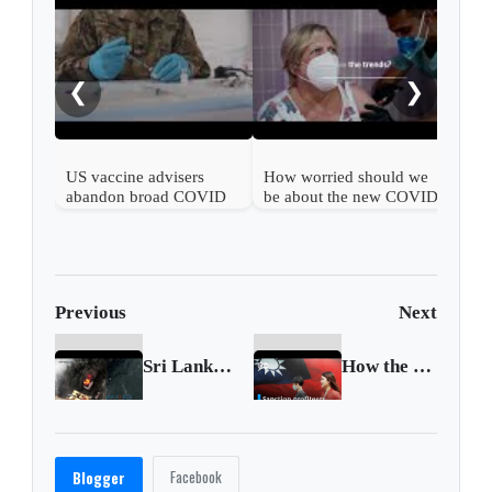
What
COV
❮
❯
US vaccine advisers
How worried should we
abandon broad COVID
be about the new COVID
shot support
wave?
Previous
Next
Sri Lanka to sue owner of leaking supertanker
How the US' China sanctions boost Taiwan's exports
Facebook
Blogger