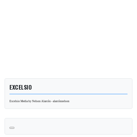
EXCELSIO
Excelsio Media by Nelson Alarcón - alarcónnelson