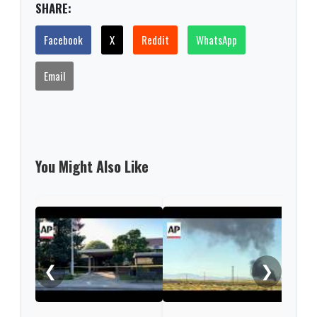
SHARE:
Facebook
X
Reddit
WhatsApp
Email
You Might Also Like
Thre
thos
birt
❮
❯