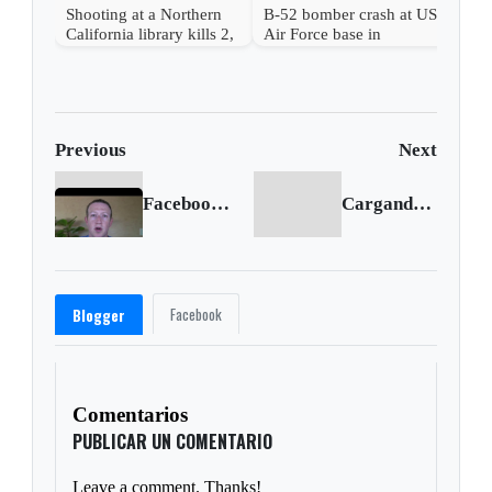
Shooting at a Northern
B-52 bomber crash at US
California library kills 2,
Air Force base in
a suspect is in custody
California kills 8
Previous
Next
Facebook to flag posts that break its rules
Cargando siguiente...
Facebook
Blogger
Comentarios
PUBLICAR UN COMENTARIO
Leave a comment. Thanks!