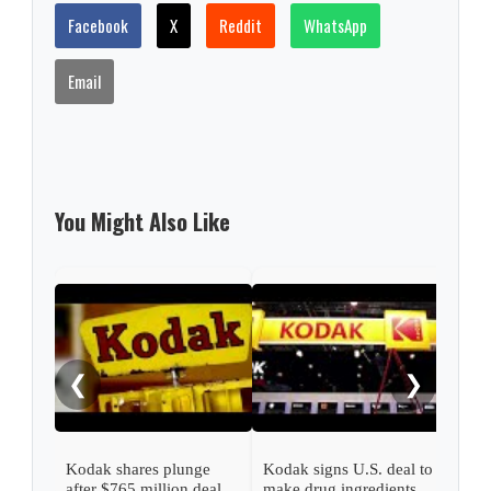
Facebook
X
Reddit
WhatsApp
Email
You Might Also Like
Koda
para
❮
❯
Kodak shares plunge
Kodak signs U.S. deal to
after $765 million deal
make drug ingredients