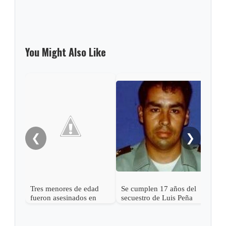
You Might Also Like
Crim
usan
esco
guer
❮
❯
Tres menores de edad
Se cumplen 17 años del
fueron asesinados en
secuestro de Luis Peña
Puerto Boyacá
Bonilla