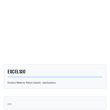
EXCELSIO
Excelsio Media by Nelson Alarcón - alarcónnelson