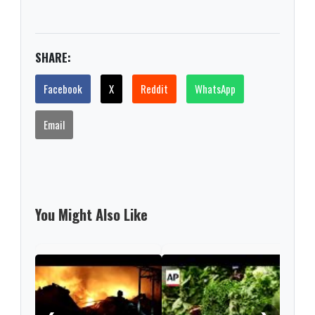
SHARE:
Facebook
X
Reddit
WhatsApp
Email
You Might Also Like
Caso
EE. 
punt