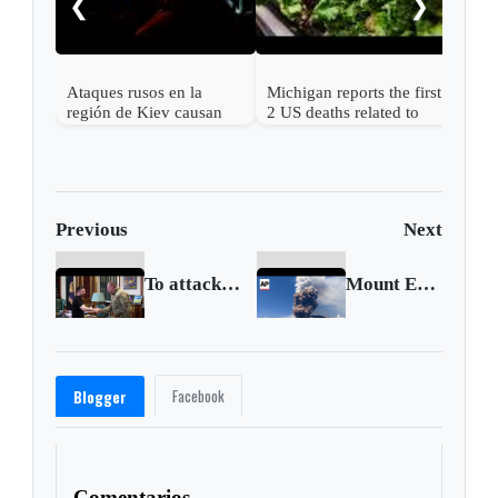
❮
❯
años
la v
Ataques rusos en la
Michigan reports the first
región de Kiev causan
2 US deaths related to
más de una docena de
cyclospora
muertos y desatan graves
incendios
Previous
Next
To attack Russian air bases, Ukraine hid drones in wooden sheds
Mount Etna erupts in fiery show of smoke and ash in Sicily, Italy
Facebook
Blogger
Comentarios