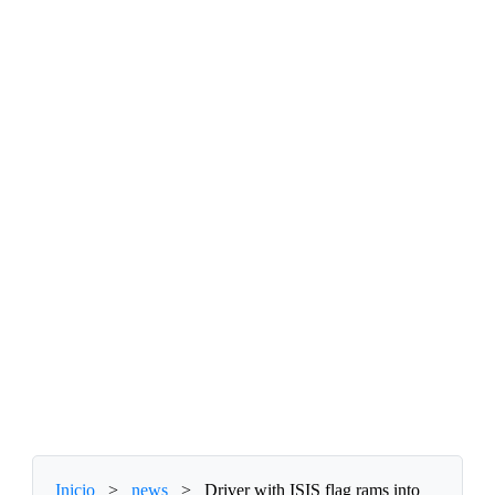
Inicio
>
news
>
Driver with ISIS flag rams into