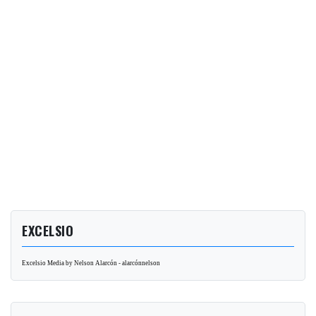
EXCELSIO
Excelsio Media by Nelson Alarcón - alarcónnelson