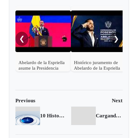
"¡Ce
noch
❮
❯
Abelardo de la Espriella
Histórico juramento de
asume la Presidencia
Abelardo de la Espriella
desde una base militar de
en Cali, el inicio de la
Cali
"Patria Milagro"
Previous
Next
10 Historical Events That Took Place on January 2nd
Cargando siguiente...