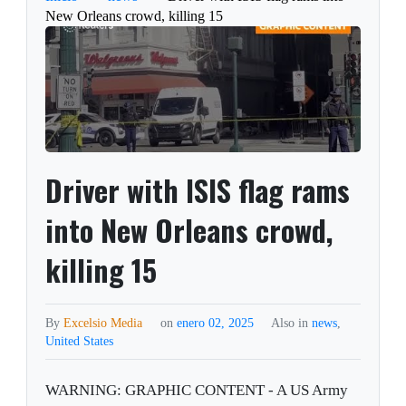
New Orleans crowd, killing 15
Driver with ISIS flag rams
into New Orleans crowd,
killing 15
By
Excelsio Media
on
enero 02, 2025
Also in
news
,
United States
WARNING: GRAPHIC CONTENT - A US Army