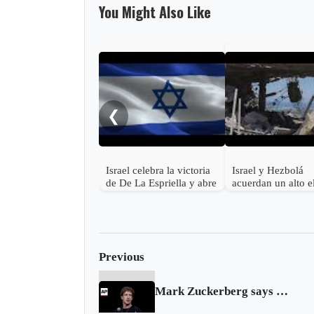
You Might Also Like
❮
Israel celebra la victoria
Israel y Hezbolá
de De La Espriella y abre
acuerdan un alto e
la puerta al
en el Líbano
restablecimiento pleno de
relaciones con Colombia
Previous
Mark Zuckerberg says White House pressured Facebook over COVID-19 content