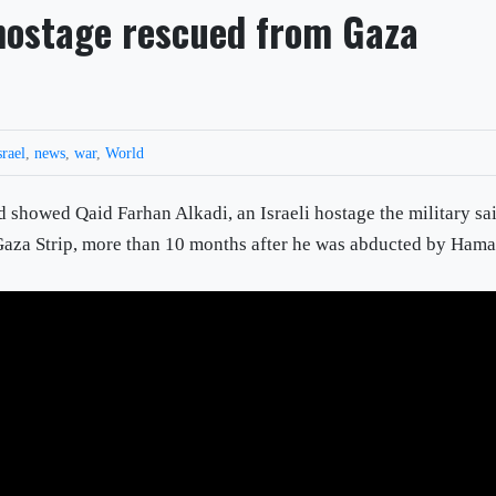
 hostage rescued from Gaza
srael
,
news
,
war
,
World
id showed Qaid Farhan Alkadi, an Israeli hostage the military sa
 Gaza Strip, more than 10 months after he was abducted by Hama