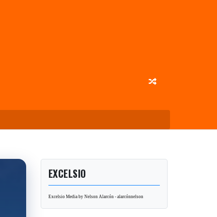
EXCELSIO
Excelsio Media by Nelson Alarcón - alarcónnelson