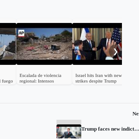
Net
obje
Bei
❯
Escalada de violencia
Israel hits Iran with new
l fuego
regional: Intensos
strikes despite Trump
bombardeos israelíes
warning
sacuden el sur del Líbano
Ne
Trump faces new indictment in election subversi