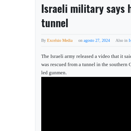
Israeli military says
tunnel
By
Excelsio Media
on
agosto 27, 2024
Also in
I
The Israeli army released a video that it sa
was rescued from a tunnel in the southern
led gunmen.