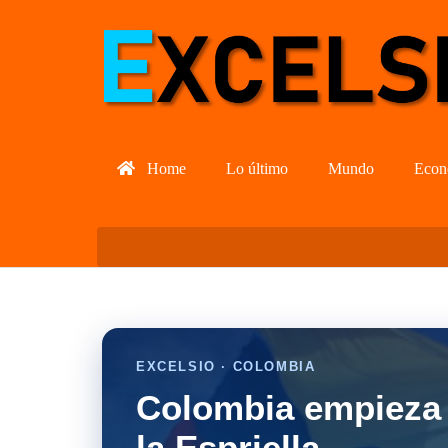
Home
Lo último
Mundo
Econ
EXCELSIO · COLOMBIA
Colombia empieza 
la Espriella