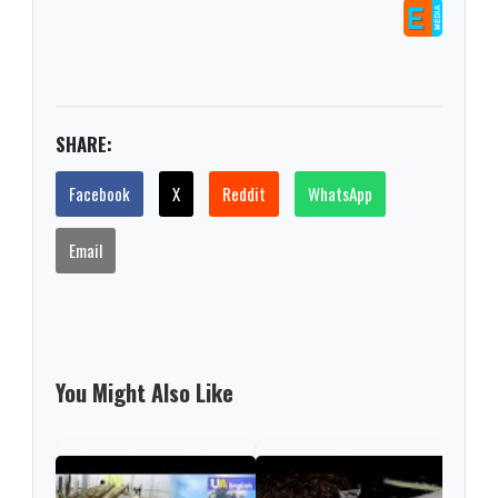
SHARE:
Facebook
X
Reddit
WhatsApp
Email
You Might Also Like
At l