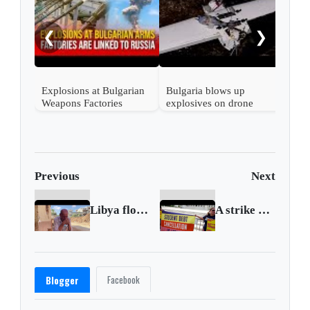
in B
❮
❯
Explosions at Bulgarian
Bulgaria blows up
Weapons Factories
explosives on drone
Allegedly Linked to
Russia
Previous
Next
Libya flood: after a week, families haunted by fate of the missing
A strike and a possible shutdown could hurt US economy
Facebook
Blogger