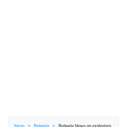
Inicio
>
Bulgaria
>
Bulgaria blows up explosives