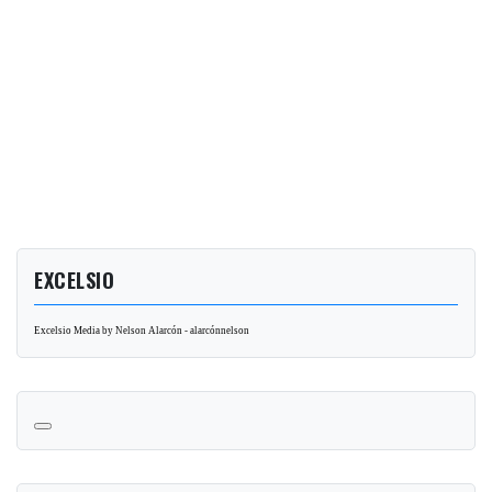
EXCELSIO
Excelsio Media by Nelson Alarcón - alarcónnelson