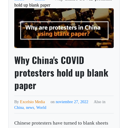
hold up blank paper
Why China's COVID
protesters hold up blank
paper
By
Excelsio Media
on
noviembre 27, 2022
Also in
China
,
news
,
World
Chinese protesters have turned to blank sheets