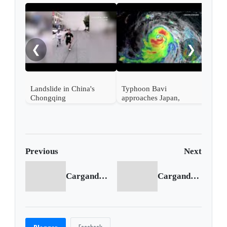
EE. 
tecn
Ali
❮
❯
en s
Landslide in China's
Typhoon Bavi
Chongqing
approaches Japan,
Taiwan and China
Previous
Next
Cargando anterior...
Cargando siguiente...