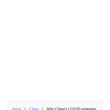
Inicio
>
China
>
Why China's COVID protesters