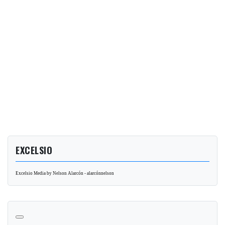
EXCELSIO
Excelsio Media by Nelson Alarcón - alarcónnelson