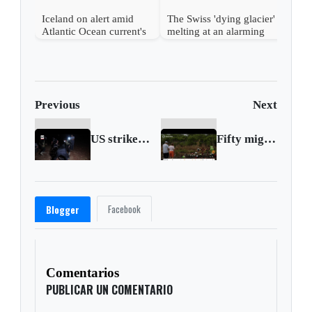
Iceland on alert amid
The Swiss 'dying glacier'
Atlantic Ocean current's
melting at an alarming
possible collapse
pace
Previous
Next
US strike kills Al Qaida-linked commander
Fifty migrants found dead in Texas truck
Facebook
Blogger
Comentarios
PUBLICAR UN COMENTARIO