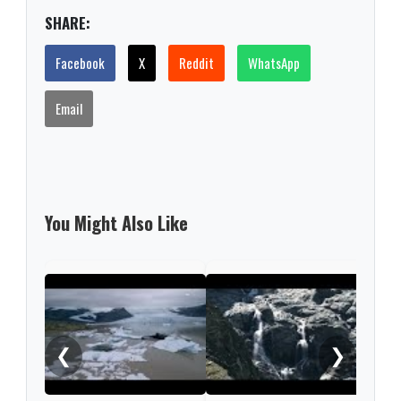
SHARE:
Facebook
X
Reddit
WhatsApp
Email
You Might Also Like
Iber
like
clim
❮
❯