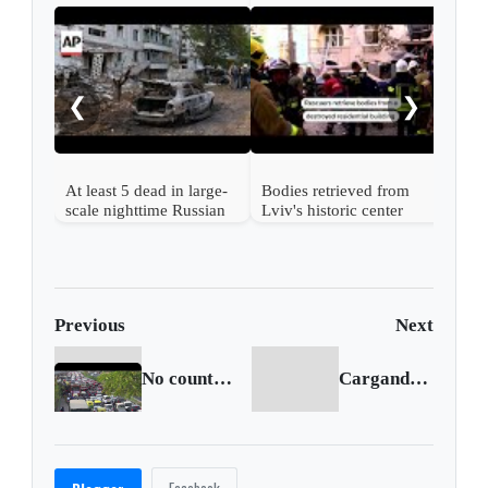
Russ
kill
says
❮
❯
At least 5 dead in large-
Bodies retrieved from
scale nighttime Russian
Lviv's historic center
strike on Ukraine
after Russian strike
Previous
Next
No country met WHO air quality standards in 2021
Cargando siguiente...