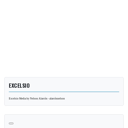
EXCELSIO
Excelsio Media by Nelson Alarcón - alarcónnelson