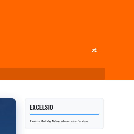
EXCELSIO
Excelsio Media by Nelson Alarcón - alarcónnelson