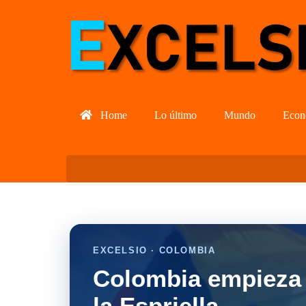
Home
Lo último
Mundo
Econ
EXCELSIO · COLOMBIA
Colombia empieza 
la Espriella