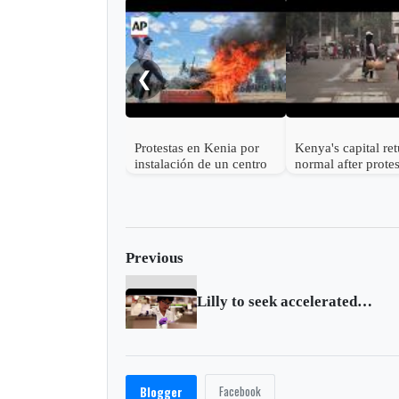
❮
Protestas en Kenia por
Kenya's capital ret
instalación de un centro
normal after protes
de cuarentena por ébola
leave 11 dead
para ciudadanos
estadounidenses
Previous
Lilly to seek accelerated FDA approval for Alzheimer's drug this year
Facebook
Blogger