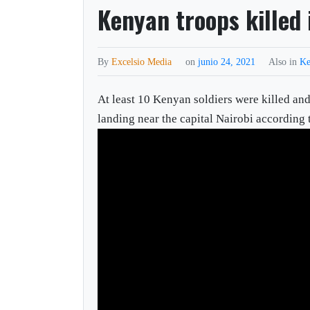
Kenyan troops killed 
By
Excelsio Media
on
junio 24, 2021
Also in
Ke
At least 10 Kenyan soldiers were killed and
landing near the capital Nairobi according 