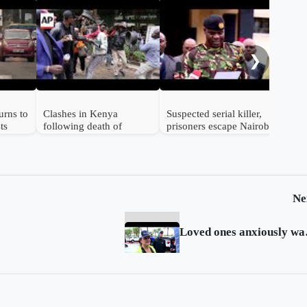
Susp
arr
qua
❯
urns to
Clashes in Kenya
Suspected serial killer,
ts
following death of
prisoners escape Nairobi
blogger while in police
police station
custody
Ne
Loved ones