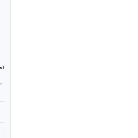
xt
Google - what's the row about?