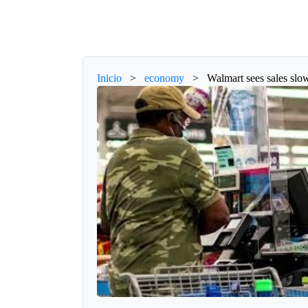
Inicio
>
economy
>
Walmart sees sales slo