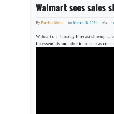
Walmart sees sales s
By
Excelsio Media
on
febrero 18, 2021
Also in
Walmart on Thursday forecast slowing sales
for essentials and other items soar as cons