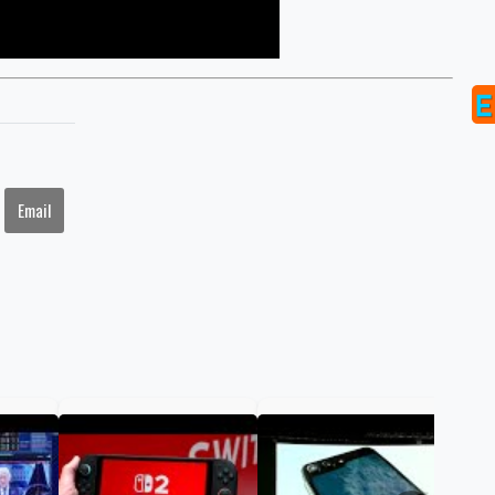
Email
Gol
to 
hav