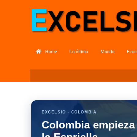
Home
Lo último
Mundo
Econ
EXCELSIO · COLOMBIA
Colombia empieza 
la Espriella