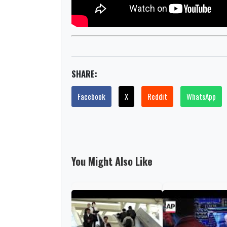
SHARE:
Facebook
X
Reddit
WhatsApp
You Might Also Like