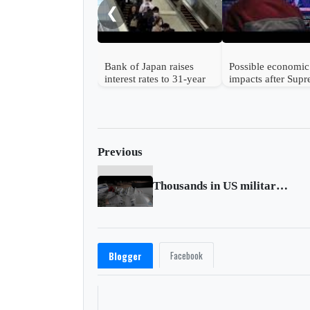
❮
Bank of Japan raises
Possible economic
interest rates to 31-year
impacts after Sup
high
Court strikes dow
Trump's tariffs
Previous
Thousands in US military avoiding COVID-19 vaccine
Facebook
Blogger