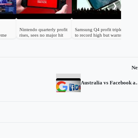
❯
Nintendo quarterly profit
Samsung Q4 profit triples
reme
rises, sees no major hit
to record high but warns
n
from chip prices
chip shortage will worsen
Ne
Australia vs Facebook and 