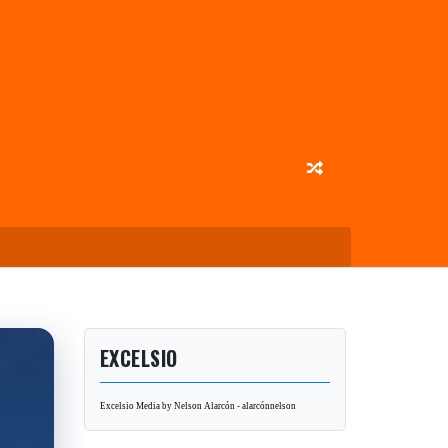
EXCELSIO
Excelsio Media by Nelson Alarcón - alarcónnelson