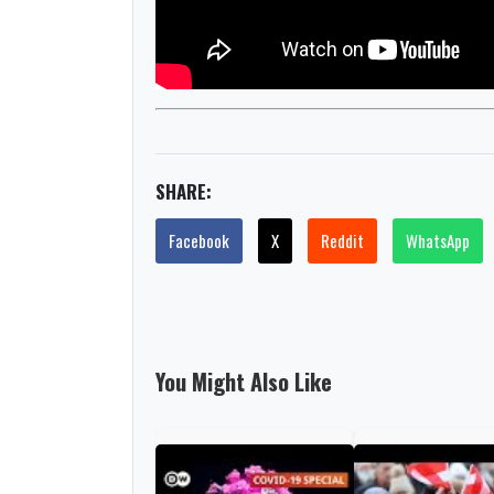
SHARE:
Facebook
X
Reddit
WhatsApp
You Might Also Like