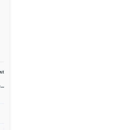
onavirus attack your
y?
xt
..