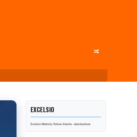
EXCELSIO
Excelsio Media by Nelson Alarcón - alarcónnelson