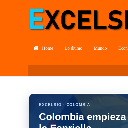
Home
Lo último
Mundo
Econ
EXCELSIO · COLOMBIA
Colombia empieza 
la Espriella