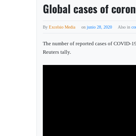
Global cases of coron
By
Excelsio Media
on
junio 28, 2020
Also in
co
The number of reported cases of COVID-19 
Reuters tally.