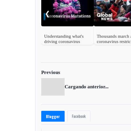
❮
Understanding what's
Thousands march 
driving coronavirus
coronavirus restric
mutations
in Vienna
Previous
Cargando anterior...
Facebook
Blogger