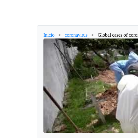
Inicio
>
coronavirus
>
Global cases of coro