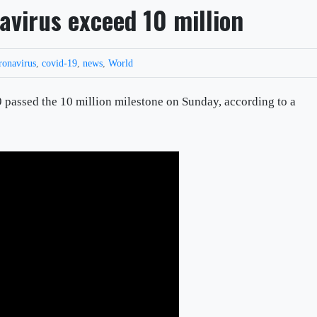
avirus exceed 10 million
ronavirus
,
covid-19
,
news
,
World
passed the 10 million milestone on Sunday, according to a