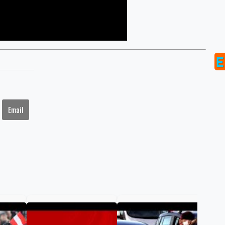
Email
COV