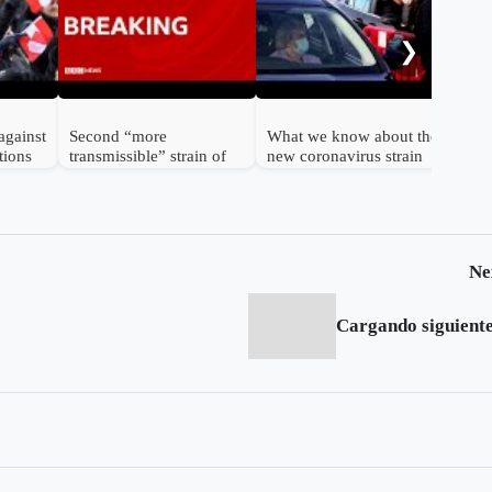
cor
bod
❯
against
Second “more
What we know about the
tions
transmissible” strain of
new coronavirus strain
coronavirus detected in
UK
Ne
Cargando siguiente.