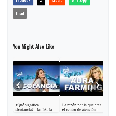
Facebook
X
Reddit
WhatsApp
Email
You Might Also Like
Las 
Roma
en e
❮
❯
¿Qué significa
La razón por la que eres
sicofancia? - las IAs la
el centro de atención -
usan contigo
¿Qué significa Aura