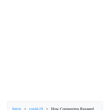
Inicio
>
covid-19
>
How Coronavirus Ravaged