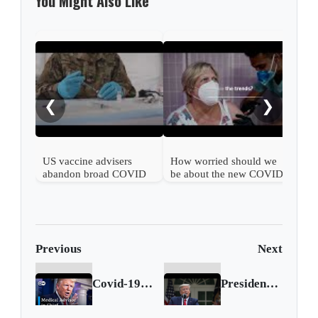
You Might Also Like
What
COV
❮
❯
US vaccine advisers
How worried should we
abandon broad COVID
be about the new COVID
shot support
wave?
Previous
Next
Covid-19: Hydroxychloroquine under scrutiny
President Donald Trump "to suspend all immigration" during pandemic