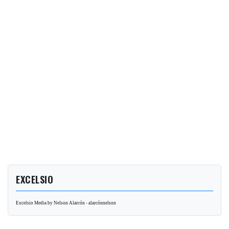
EXCELSIO
Excelsio Media by Nelson Alarcón - alarcónnelson