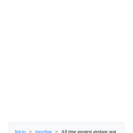
Inicio
>
traveling
>
All time greatest airplane seat