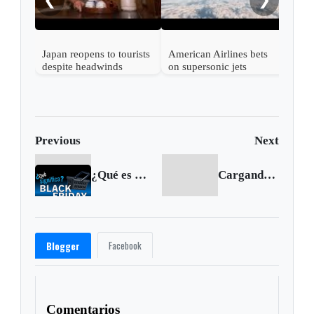
Japan reopens to tourists
American Airlines bets
despite headwinds
on supersonic jets
Previous
Next
¿Qué es Black Friday y de dónde surgió?
Cargando siguiente...
Facebook
Blogger
Comentarios