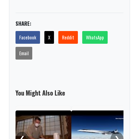
SHARE:
Facebook
X
Reddit
WhatsApp
Email
You Might Also Like
New 
take
❮
❯