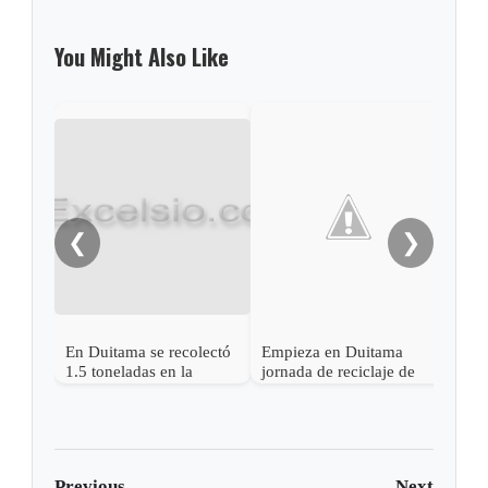
You Might Also Like
Desa
deli
Dui
❮
❯
En Duitama se recolectó
Empieza en Duitama
1.5 toneladas en la
jornada de reciclaje de
reciclatón
electrónicos, pilas y
medicamentos
Previous
Next