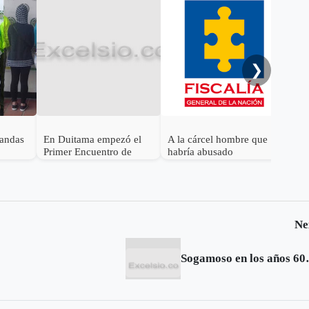
Dec
Nar
el f
❯
bandas
En Duitama empezó el
A la cárcel hombre que
Primer Encuentro de
habría abusado
Cámaras Binacionales
sexualmente de su
hijastra durante seis años
Ne
Sogamoso en