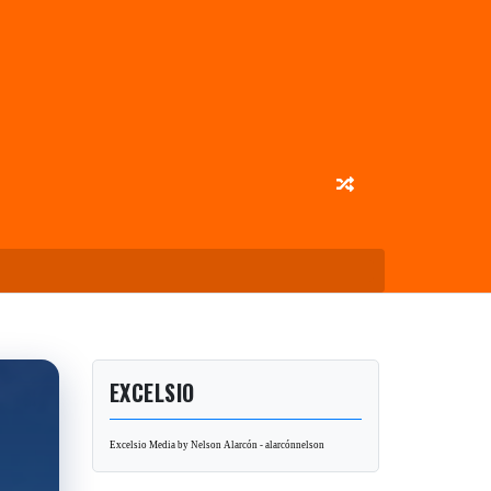
EXCELSIO
Excelsio Media by Nelson Alarcón - alarcónnelson