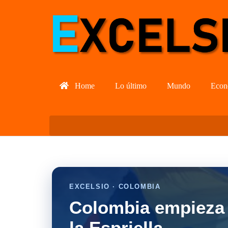
Home
Lo último
Mundo
Econ
EXCELSIO · COLOMBIA
Colombia empieza 
la Espriella