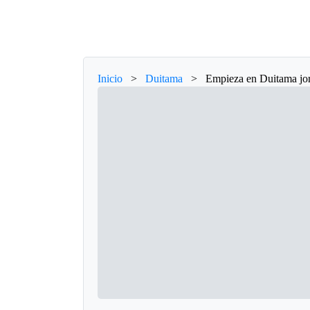
Inicio
>
Duitama
>
Empieza en Duitama jorn