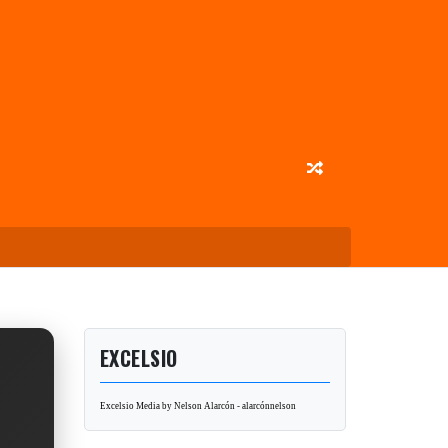
EXCELSIO
Excelsio Media by Nelson Alarcón - alarcónnelson