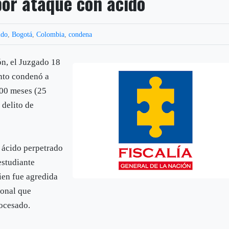
or ataque con ácido
ido
,
Bogotá
,
Colombia
,
condena
ión, el Juzgado 18
nto condenó a
300 meses (25
 delito de
 ácido perpetrado
estudiante
ien fue agredida
ional que
rocesado.