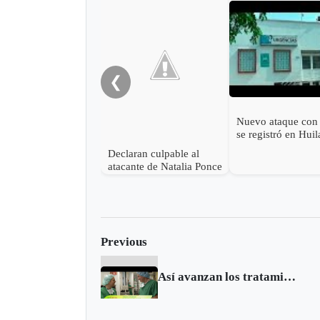
❮
Nuevo ataque con
se registró en Huil
Declaran culpable al
atacante de Natalia Ponce
de León
Previous
Así avanzan los tratamientos para el cáncer de próstata