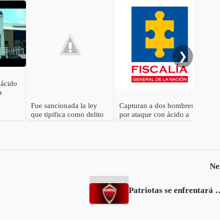
Ase
lan
de 
❯
 ácido
a
Fue sancionada la ley
Capturan a dos hombres
que tipifica como delito
por ataque con ácido a
ataques con ácido y
joven estudiante en
eleva las penas
Bogotá
Ne
Patriotas se enfrentará a Corinth