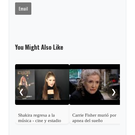
Email
You Might Also Like
Vin 
Colo
Nic
❮
❯
Shakira regresa a la
Carrie Fisher murió por
música - cine y estadio
apnea del sueño