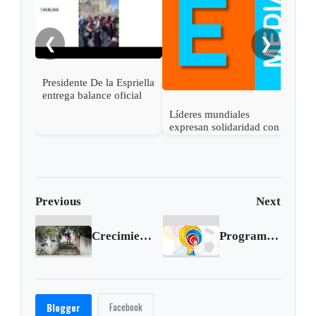
sobe
los 
❮
❯
Presidente De la Espriella
entrega balance oficial
del terremoto: 111
Líderes mundiales
muertos y 87 heridos
expresan solidaridad con
Colombia tras el
terremoto de magnitud
7,4
Previous
Next
Crecimiento económico en Latinoamérica no generará empleo: Cepal
Programación y resultados de la fecha 17 de la Liga I-2017
Facebook
Blogger