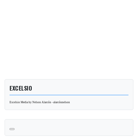
EXCELSIO
Excelsio Media by Nelson Alarcón - alarcónnelson