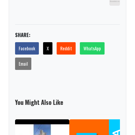
SHARE:
Facebook
X
Reddit
WhatsApp
Email
You Might Also Like
Colo