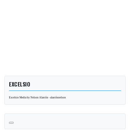
EXCELSIO
Excelsio Media by Nelson Alarcón - alarcónnelson