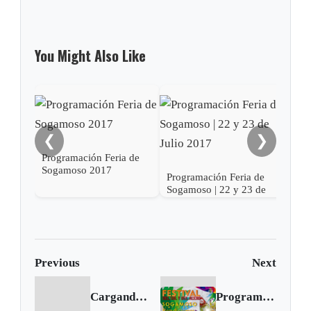
You Might Also Like
❮
❯
Programación Feria de
Sogamoso 2017
Programación Feria de
Prog
Sogamoso | 22 y 23 de
Soga
Julio 2017
201
Previous
Next
Cargando anterior...
Programación de la Feria de Sogamoso | Jueves 16 de julio de 2015