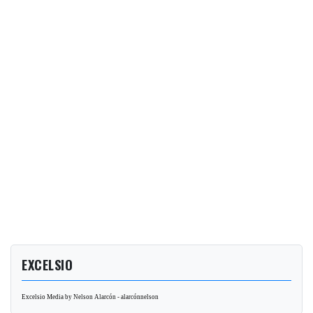
EXCELSIO
Excelsio Media by Nelson Alarcón - alarcónnelson