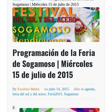
Sogamoso | Miércoles 15 de julio de 2015
Programación de la Feria
de Sogamoso | Miércoles
15 de julio de 2015
By
Excelsio Media
on
julio 14, 2015
Also in
agenda
,
feria del sol y del acero
,
Feria2015
,
Sogamoso
E