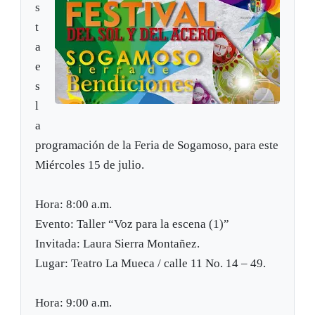
s
t
a
e
s
l
a
programación de la Feria de Sogamoso, para este
Miércoles 15 de julio.
Hora: 8:00 a.m.
Evento: Taller “Voz para la escena (1)”
Invitada: Laura Sierra Montañez.
Lugar: Teatro La Mueca / calle 11 No. 14 – 49.
Hora: 9:00 a.m.