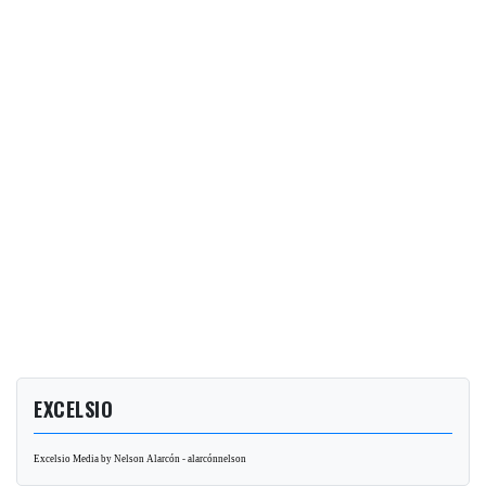
EXCELSIO
Excelsio Media by Nelson Alarcón - alarcónnelson