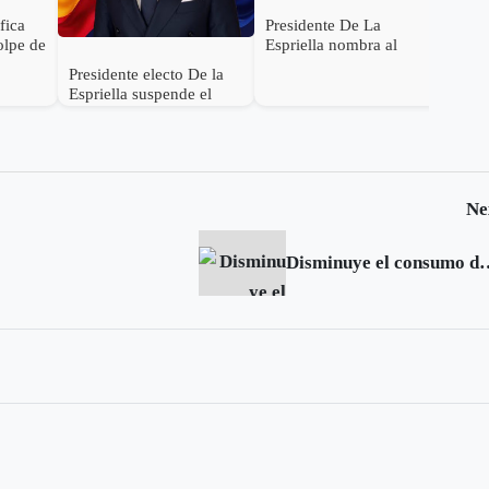
ifica
Presidente De La
olpe de
Espriella nombra al
s de
General (r) Jorge
Presidente electo De la
ocer su
Eduardo Mora López
Espriella suspende el
como Ministro de
empalme con el gobierno
Defensa
Petro
Ne
Disminuye el consumo de ta