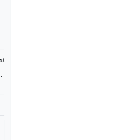
xt
baco a nivel mundial: OMS