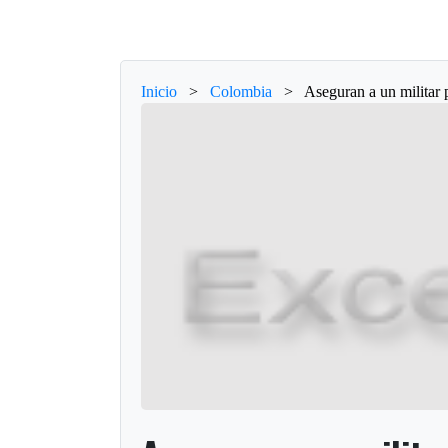
Inicio
>
Colombia
>
Aseguran a un militar 