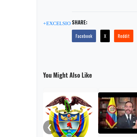
SHARE:
+EXCELSIO
Facebook
X
Reddit
You Might Also Like
❮