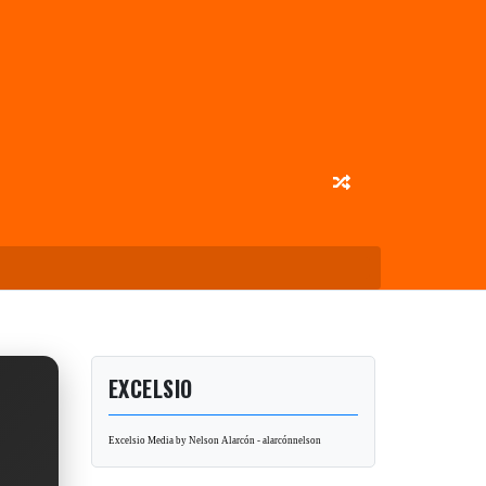
EXCELSIO
Excelsio Media by Nelson Alarcón - alarcónnelson