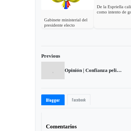
De la Espriella cal
como intento de g
estado las accione
Gabinete ministerial del
Petro para descon
presidente electo
victoria
Abelardo de la Espriella
Previous
Opinión | Confianza peligrosa
Facebook
Blogger
Comentarios