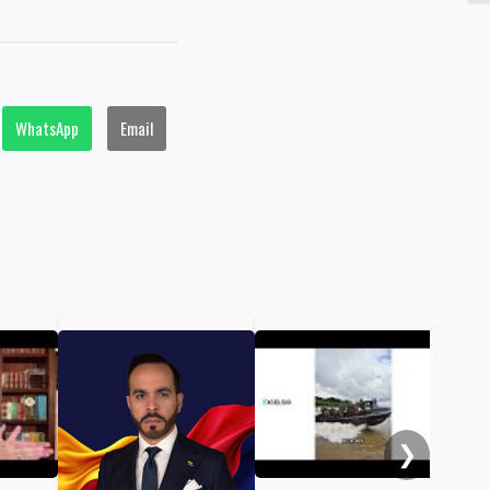
WhatsApp
Email
De 
con
Rod
será
Inte
❯