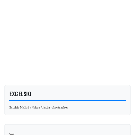
EXCELSIO
Excelsio Media by Nelson Alarcón - alarcónnelson