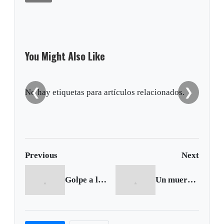
You Might Also Like
❮
❯
No hay etiquetas para artículos relacionados.
Previous
Next
Golpe a la venta de celulares robados en Duitama
Un muerto y dos afectados deja acumulación de gases en mina de Samacá