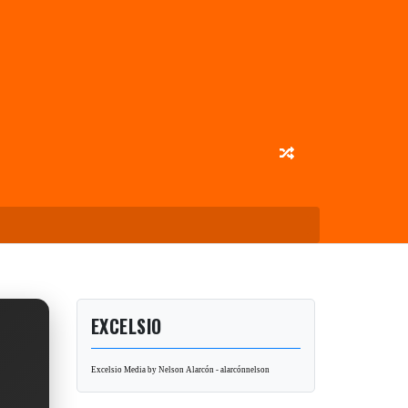
EXCELSIO
Excelsio Media by Nelson Alarcón - alarcónnelson