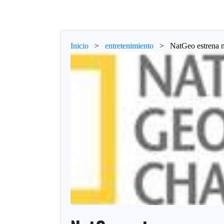
Inicio
>
entretenimiento
>
NatGeo estrena 