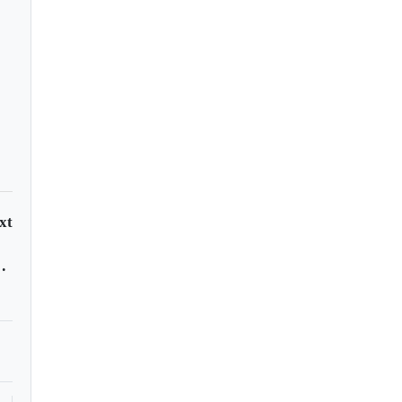
xt
pidemia de ébola en Africa