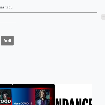
ias tabú.
Email
El 
de 