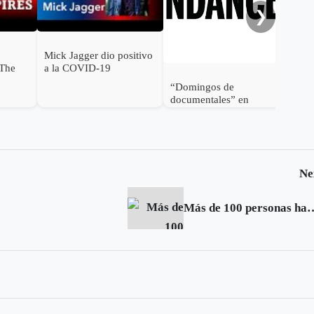
❯
Mick Jagger dio positivo
 The
a la COVID-19
es en
“Domingos de
documentales” en
Sundance durante
febrero
Ne
Más de 100 personas han muerto por ed