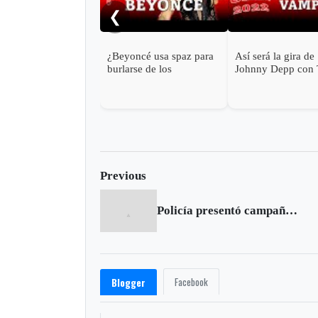
❮
¿Beyoncé usa spaz para
Así será la gira de
burlarse de los
Johnny Depp con
discapacitados?
Hollywood Vampir
2023
Previous
Policía presentó campaña de seguridad para Semana Santa
Facebook
Blogger