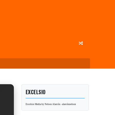
EXCELSIO
Excelsio Media by Nelson Alarcón - alarcónnelson