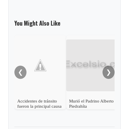
You Might Also Like
Inve
gua
❮
❯
Accidentes de tránsito
Murió el Padrino Alberto
fueron la principal causa
Piedrahíta
de muerte en Boyacá
durante 2016