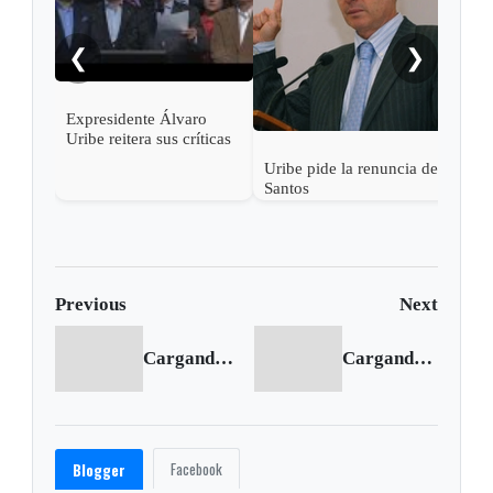
vísp
❮
❯
Expresidente Álvaro
Uribe reitera sus críticas
a Santos y a Venezuela
Uribe pide la renuncia de
Santos
Previous
Next
Cargando anterior...
Cargando siguiente...
Facebook
Blogger