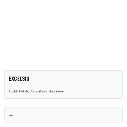
EXCELSIO
Excelsio Media by Nelson Alarcón - alarcónnelson