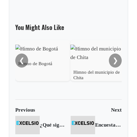
You Might Also Like
Him
❮
❯
Himno de Bogotá
Himno del municipio de
Chita
Previous
Next
¿Qué significa?: concupiscencia
Encuesta | ¿Cree que en 2012 le irá mejor que en 2011?