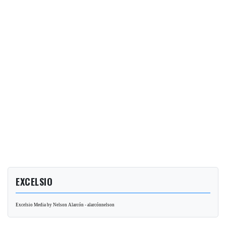
EXCELSIO
Excelsio Media by Nelson Alarcón - alarcónnelson