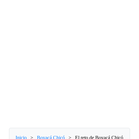
Inicio
>
Boyacá Chicó
>
El reto de Boyacá Chicó