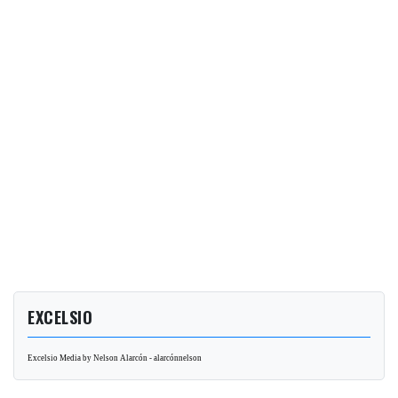
EXCELSIO
Excelsio Media by Nelson Alarcón - alarcónnelson