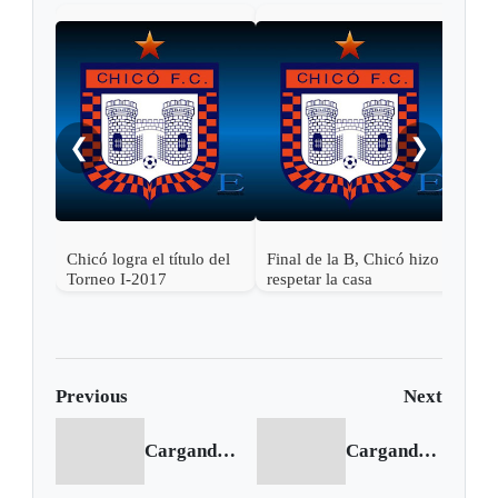
Fina
reci
❮
❯
Chicó logra el título del
Final de la B, Chicó hizo
Torneo I-2017
respetar la casa
Previous
Next
Cargando anterior...
Cargando siguiente...