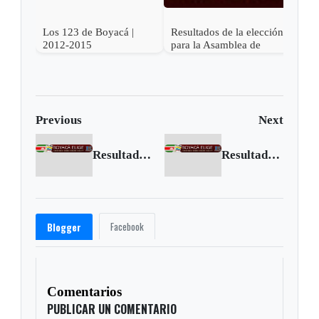
Los 123 de Boyacá |
Resultados de la elección
Resu
2012-2015
para la Asamblea de
elec
Boyacá
conc
| oc
Previous
Next
Resultados de las elecciones en Sativasur | octubre 30 2011
Resultados de las elecciones en Nuevo Colón | octubre 30 2011
Facebook
Blogger
Comentarios
PUBLICAR UN COMENTARIO