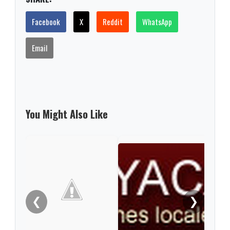
Facebook
X
Reddit
WhatsApp
Email
You Might Also Like
❮
❯