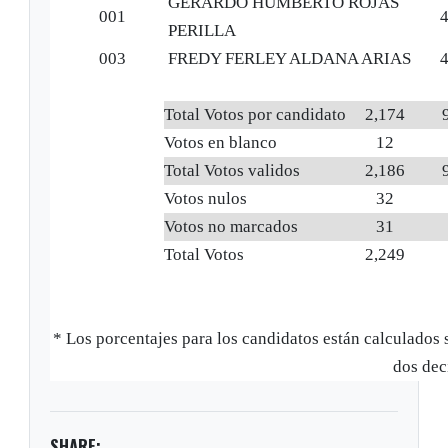
GERARDO HUMBERTO ROJAS
001
PERILLA
003
FREDY FERLEY ALDANA ARIAS
Total Votos por candidato
2,174
Votos en blanco
12
Total Votos validos
2,186
Votos nulos
32
Votos no marcados
31
Total Votos
2,249
* Los porcentajes para los candidatos están calcula
dos dec
SHARE: