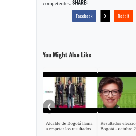
SHARE:
competentes.
Facebook
X
Reddit
You Might Also Like
❮
Alcalde de Bogotá llama
Resultados elecci
a respetar los resultados
Bogotá - octubre 
electorales y a votar
2019 - CLAUDIA