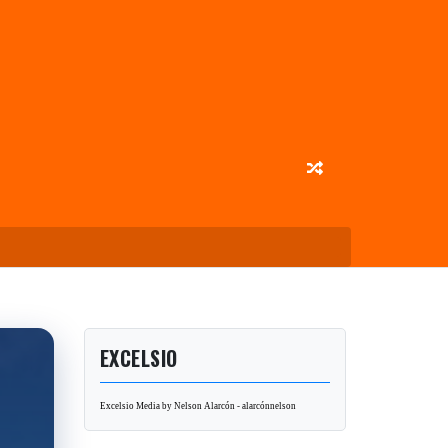
EXCELSIO
Excelsio Media by Nelson Alarcón - alarcónnelson