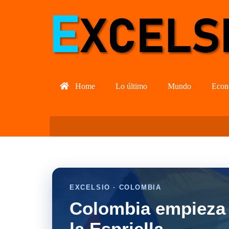
Home
Lo último
Mundo
Econ
EXCELSIO · COLOMBIA
Colombia empieza 
la Espriella