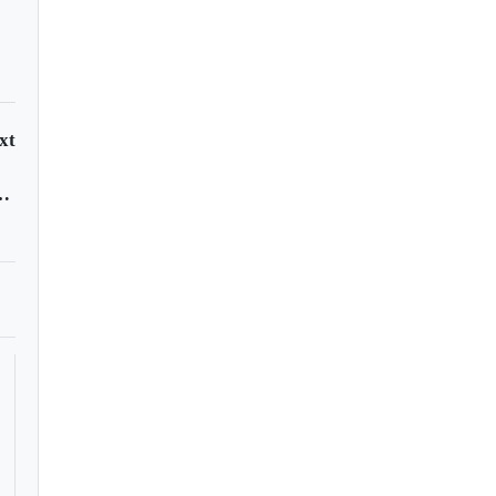
xt
e en Nuevo Colón