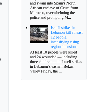
ma
and swam into Spain's North
African enclave of Ceuta from
Morocco, overwhelming the
police and prompting M...
Israeli strikes in
Lebanon kill at least
12 people,
a
intensifying rising
regional tensions
At least 10 people were killed
and 24 wounded — including
a
three children — in Israeli strikes
a
in Lebanon’s eastern Bekaa
Valley Friday, the ...