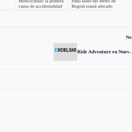
Motociclistas: la primera
Patio-taller del Metro de
a
causa de accidentalidad
Bogotá estará ubicado
en Bogotá
dentro de la ciudad
Ne
Ride Adventur