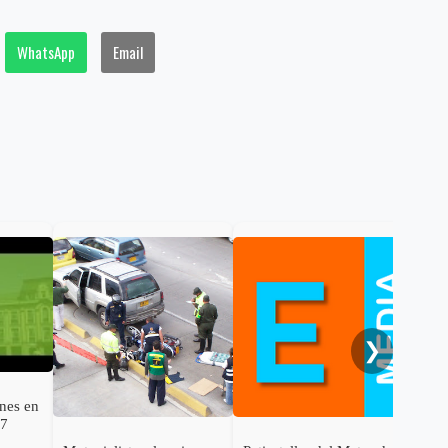
WhatsApp
Email
Col
nue
Pár
❯
ones en
27