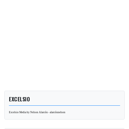
EXCELSIO
Excelsio Media by Nelson Alarcón - alarcónnelson