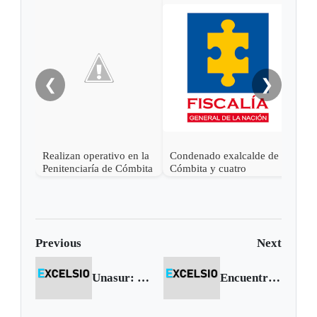
❮
❯
Realizan operativo en la
Condenado exalcalde de
Cinc
Penitenciaría de Cómbita
Cómbita y cuatro
acci
funcionarios públicos por
Cóm
corrupción en Boyacá
Previous
Next
Unasur: Colombia pide respeto por su soberanía
Encuentran cóndor que estaba desaparecido