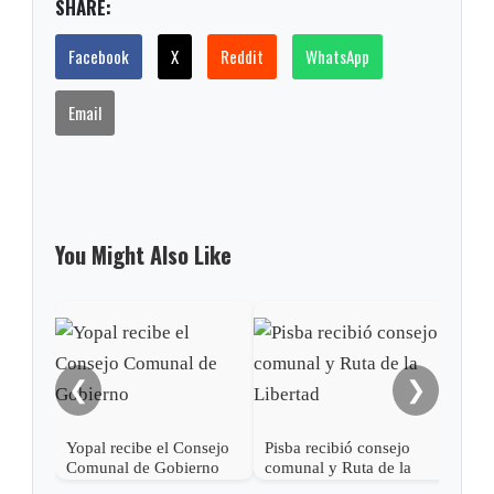
SHARE:
Facebook
X
Reddit
WhatsApp
Email
You Might Also Like
❮
❯
Yopal recibe el Consejo
Pisba recibió consejo
Pisb
Comunal de Gobierno
comunal y Ruta de la
en 
Libertad